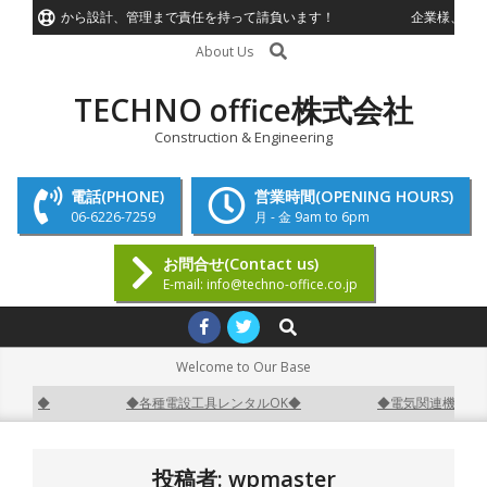
Skip
事施工から設計、管理まで責任を持って請負います！
企業様、個人様
to
Search
About Us
content
TECHNO office株式会社
Construction & Engineering
電話(PHONE)
営業時間(OPENING HOURS)
06-6226-7259
月 - 金 9am to 6pm
お問合せ(Contact us)
E-mail: info@techno-office.co.jp
Primary
Search
Navigation
Welcome to Our Base
Menu
援◆
◆各種電設工具レンタルOK◆
◆電気関連機器販売◆
投稿者:
wpmaster