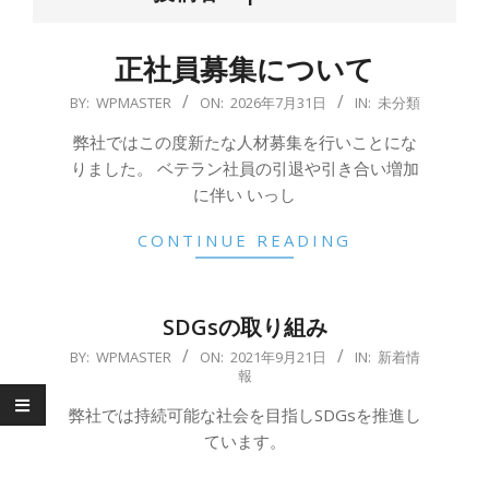
正社員募集について
2026-
BY:
WPMASTER
ON:
2026年7月31日
IN:
未分類
07-
弊社ではこの度新たな人材募集を行いことにな
31
りました。 ベテラン社員の引退や引き合い増加
に伴い いっし
CONTINUE READING
SDGsの取り組み
2021-
BY:
WPMASTER
ON:
2021年9月21日
IN:
新着情
報
09-
21
弊社では持続可能な社会を目指しSDGsを推進し
ています。