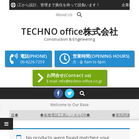
Skip
装工事施工から設計、管理まで責任を持って請負います！
企業様、個
to
Search
About Us
content
TECHNO office株式会社
Construction & Engineering
電話(PHONE)
営業時間(OPENING HOURS)
06-6226-7259
月 - 金 9am to 6pm
お問合せ(Contact us)
E-mail: info@techno-office.co.jp
Primary
Search
Navigation
Welcome to Our Base
Menu
開業支援◆
◆各種電設工具レンタルOK◆
◆電気関連機器販
No products were found matching your