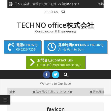
Skip
計装工事施工から設計、管理まで責任を持って請負います！
企業様、個
to
Search
About Us
content
TECHNO office株式会社
Construction & Engineering
電話(PHONE)
営業時間(OPENING HOURS)
06-6226-7259
月 - 金 9am to 6pm
お問合せ(Contact us)
E-mail: info@techno-office.co.jp
Primary
Search
Navigation
Welcome to Our Base
Menu
開業支援◆
◆各種電設工具レンタルOK◆
◆電気関連機器販
favicon