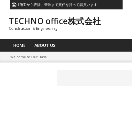
Skip
気計装工事施工から設計、管理まで責任を持って請負います！
企業様
to
content
TECHNO office株式会社
Construction & Engineering
HOME
ABOUT US
Primary
Navigation
Welcome to Our Base
Menu