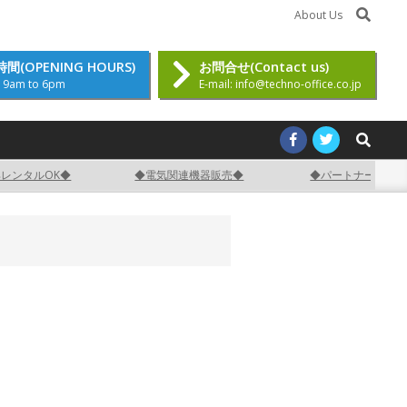
Search
トや工場の電気計装工事施工から設計、管理まで責任を持って請負います！
About Us
間(OPENING HOURS)
お問合せ(Contact us)
 9am to 6pm
E-mail: info@techno-office.co.jp
Search
ンタルOK◆
◆電気関連機器販売◆
◆パートナー募集中