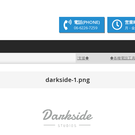
、個人様に関わらずお気軽にお問い合わせください！！
一般電気工事、プラン
電話(PHONE)
営業時
06-6226-7259
月 - 金
◆独立開業支援◆
◆各種電設工具レ
darkside-1.png